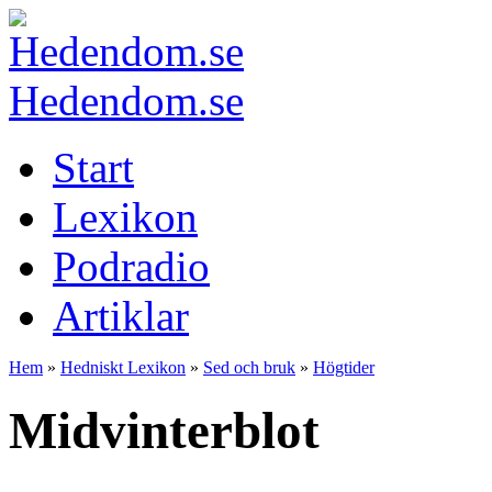
Hedendom.se
Start
Lexikon
Podradio
Artiklar
Hem
»
Hedniskt Lexikon
»
Sed och bruk
»
Högtider
Midvinterblot