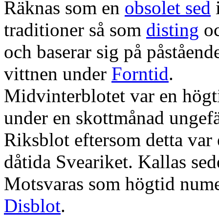
Räknas som en
obsolet sed
i
traditioner så som
disting
o
och baserar sig på påståend
vittnen under
Forntid
.
Midvinterblotet var en högti
under en skottmånad ungefä
Riksblot eftersom detta va
dåtida Sveariket. Kallas s
Motsvaras som högtid nume
Disblot
.