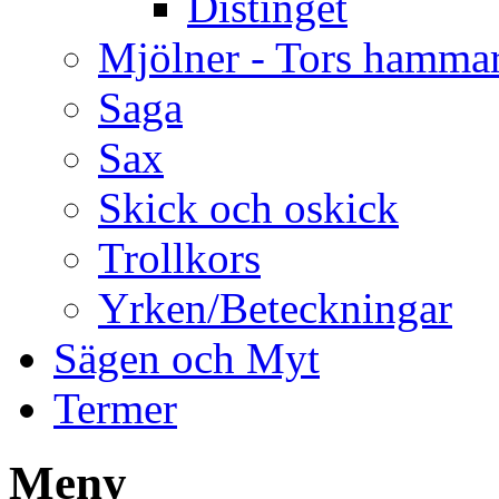
Distinget
Mjölner - Tors hamma
Saga
Sax
Skick och oskick
Trollkors
Yrken/Beteckningar
Sägen och Myt
Termer
Meny