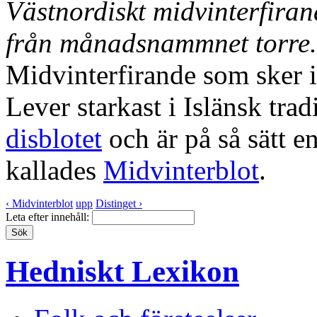
Västnordiskt midvinterfira
från månadsnammnet torre.
Midvinterfirande som sker i
Lever starkast i Islänsk tra
disblotet
och är på så sätt e
kallades
Midvinterblot
.
‹ Midvinterblot
upp
Distinget ›
Leta efter innehåll:
Hedniskt Lexikon