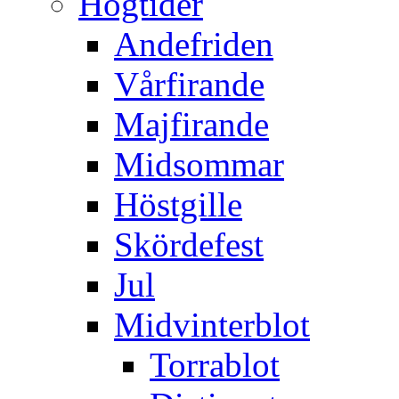
Högtider
Andefriden
Vårfirande
Majfirande
Midsommar
Höstgille
Skördefest
Jul
Midvinterblot
Torrablot