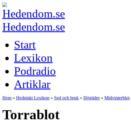
Hedendom.se
Start
Lexikon
Podradio
Artiklar
Hem
»
Hedniskt Lexikon
»
Sed och bruk
»
Högtider
»
Midvinterblot
Torrablot