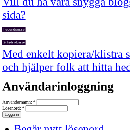
Vill du ha våra snygga blog
sida?
Med enkelt kopiera/klistra 
och hjälper folk att hitta he
Användarinloggning
Användarnamn:
*
Lösenord:
*
Begär nytt lösenord