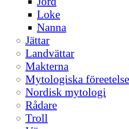
Jord
Loke
Nanna
Jättar
Landvättar
Makterna
Mytologiska föreetelse
Nordisk mytologi
Rådare
Troll