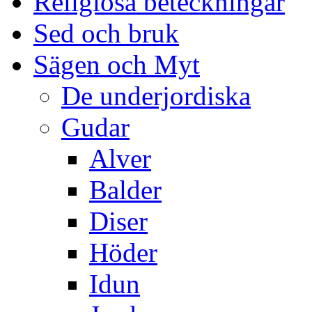
Religiösa beteckningar
Sed och bruk
Sägen och Myt
De underjordiska
Gudar
Alver
Balder
Diser
Höder
Idun