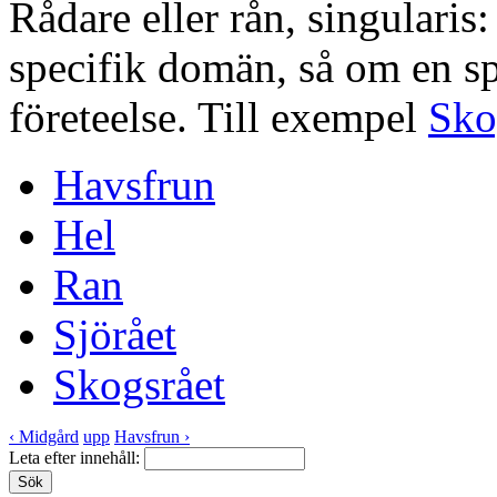
Rådare eller rån, singularis:
specifik domän, så om en spe
företeelse. Till exempel
Sko
Havsfrun
Hel
Ran
Sjörået
Skogsrået
‹ Midgård
upp
Havsfrun ›
Leta efter innehåll: