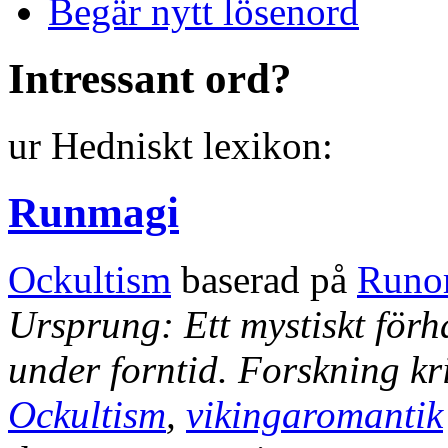
Begär nytt lösenord
Intressant ord?
ur Hedniskt lexikon:
Runmagi
Ockultism
baserad på
Runo
Ursprung: Ett mystiskt förhå
under forntid. Forskning kr
Ockultism
,
vikingaromantik