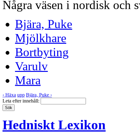
Några väsen i nordisk och s
Bjära, Puke
Mjölkhare
Bortbyting
Varulv
Mara
‹ Häxa
upp
Bjära, Puke ›
Leta efter innehåll:
Hedniskt Lexikon