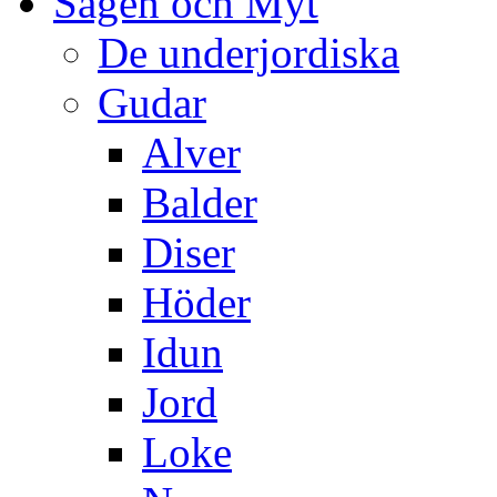
Sägen och Myt
De underjordiska
Gudar
Alver
Balder
Diser
Höder
Idun
Jord
Loke