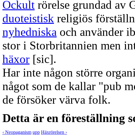
Ockult
rörelse grundad av G
duoteistisk
religiös förställ
nyhedniska
och använder ib
stor i Storbritannien men int
häxor
[sic].
Har inte någon större organ
något som de kallar "pub mo
de försöker värva folk.
Detta är en föreställning 
‹ Neopaganism
upp
Häxrörelsen ›