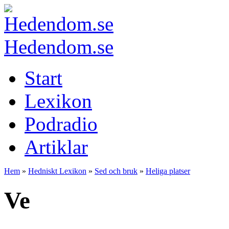
Hedendom.se
Start
Lexikon
Podradio
Artiklar
Hem
»
Hedniskt Lexikon
»
Sed och bruk
»
Heliga platser
Ve