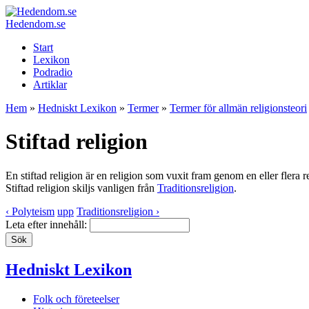
Hedendom.se
Start
Lexikon
Podradio
Artiklar
Hem
»
Hedniskt Lexikon
»
Termer
»
Termer för allmän religionsteori
Stiftad religion
En stiftad religion är en religion som vuxit fram genom en eller flera re
Stiftad religion skiljs vanligen från
Traditionsreligion
.
‹ Polyteism
upp
Traditionsreligion ›
Leta efter innehåll:
Hedniskt Lexikon
Folk och företeelser