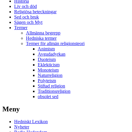
Historia
Liv och död
Religiösa beteckningar
Sed och bruk
Sägen och Myt
Termer
Allmänna begrepp
Hedniska termer
Termer för allmän religionsteori
Animism
Avgudadyrkan
Duoteism
Eklekticism
Monoteism
Naturreligion
Polyteism
Stiftad religion
Traditionsreligion
obsolet sed
Meny
Hedniskt Lexikon
Nyheter