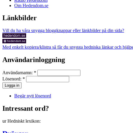
Radio Hedendom
Om Hedendom.se
Länkbilder
Vill du ha våra snygga bloggknappar eller länkbilder på din sida?
Med enkelt kopiera/klistra så får du snygga hedniska länkar och hjälper 
Användarinloggning
Användarnamn:
*
Lösenord:
*
Begär nytt lösenord
Intressant ord?
ur Hedniskt lexikon: