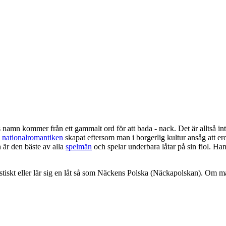
s namn kommer från ett gammalt ord för att bada - nack. Det är alltså i
m
nationalromantiken
skapat eftersom man i borgerlig kultur ansåg att e
 är den bäste av alla
spelmän
och spelar underbara låtar på sin fiol. H
iskt eller lär sig en låt så som Näckens Polska (Näckapolskan). Om ma