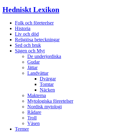
Hedniskt Lexikon
Folk och företeelser
Historia
Liv och död
Religiösa beteckningar
Sed och bruk
Sägen och Myt
De underjordiska
Gudar
Jättar
Landvättar
Dvärgar
Tomtar
Näcken
Makterna
Mytologiska föreetelser
Nordisk mytologi
Rådare
Troll
Väsen
Termer