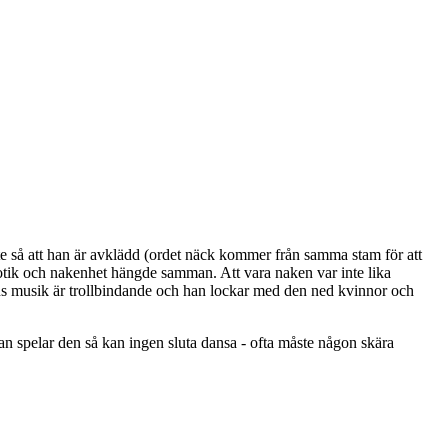
nte så att han är avklädd (ordet näck kommer från samma stam för att
rotik och nakenhet hängde samman. Att vara naken var inte lika
ans musik är trollbindande och han lockar med den ned kvinnor och
n spelar den så kan ingen sluta dansa - ofta måste någon skära