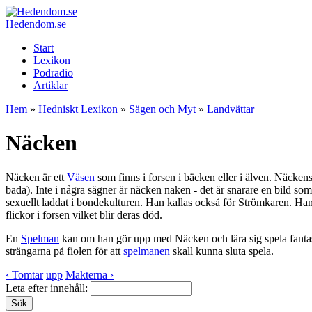
Hedendom.se
Start
Lexikon
Podradio
Artiklar
Hem
»
Hedniskt Lexikon
»
Sägen och Myt
»
Landvättar
Näcken
Näcken är ett
Väsen
som finns i forsen i bäcken eller i älven. Näcken
bada). Inte i några sägner är näcken naken - det är snarare en bild so
sexuellt laddat i bondekulturen. Han kallas också för Strömkaren. Han
flickor i forsen vilket blir deras död.
En
Spelman
kan om han gör upp med Näcken och lära sig spela fantast
strängarna på fiolen för att
spelmanen
skall kunna sluta spela.
‹ Tomtar
upp
Makterna ›
Leta efter innehåll: